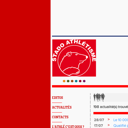
EDITOS
198 actualité(s) trouvé
ACTUALITÉS
CONTACTS
>
28/07
Le 10 00
>
17/07
Qualifié 
L'ATHLÉ C'EST QUOI ?