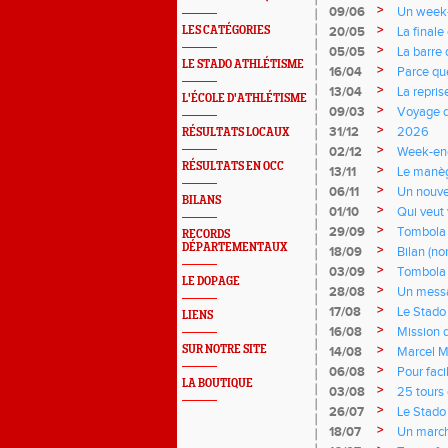
>
09/06
Un week-e
>
LES CATÉGORIES
20/05
La finale
>
05/05
La barre
LE STADO ATHLÉTISME
>
16/04
Parce qu
>
13/04
La repris
L'ÉCOLE D'ATHLÉTISME
>
09/03
Voyage d
>
31/12
2026
RÉSULTATS LOCAUX
>
02/12
Week-end
RÉSULTATS EN OCC
>
13/11
Le manèg
>
06/11
Un nouve
BILANS
>
01/10
Qui veut
>
29/09
Tombola 
RECORDS
DÉPARTEMENTAUX
>
18/09
Bilan (no
>
03/09
Tombola 
LE DOPAGE
>
28/08
Un messa
>
17/08
Le Stado 
LIENS
>
16/08
Mission d
>
SUR NOTRE SITE
14/08
Marcel M
>
06/08
Pour faci
LA BOUTIQUE
>
03/08
25 tours
>
26/07
Le Stado
>
18/07
Un march