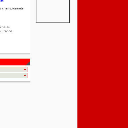
let
es championnats
che au
e France