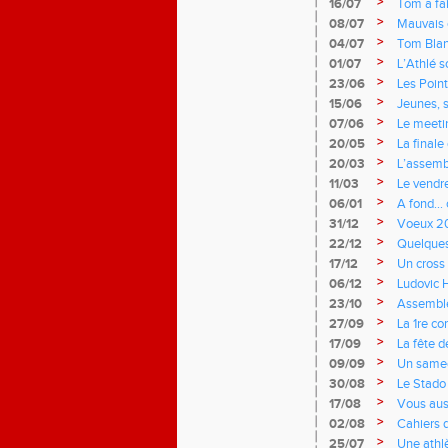
>
16/07
Tom a fai
>
08/07
Mauvais c
>
04/07
Tom Blan
>
01/07
L’Athlé s
>
23/06
Les Poin
>
15/06
Jeunes, 
>
07/06
Le meet
>
20/05
La finale
>
20/03
L’assem
>
11/03
Le vendr
>
06/01
A fond… 
>
31/12
Voeux 2
>
22/12
Quelques 
>
17/12
Un cross
>
06/12
Ludovic 
>
23/10
Assemblé
>
27/09
La 1re c
>
17/09
La fête 
>
09/09
Un samedi
>
30/08
Le Stado 
>
17/08
Vous auss
>
02/08
Cahiers 
>
25/07
Une athl