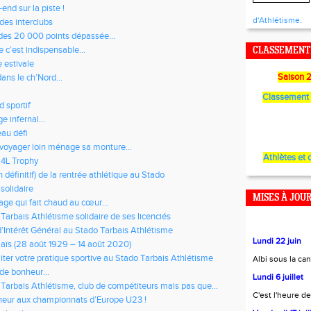
nd sur la piste !
d'Athlétisme.
 des interclubs
 des 20 000 points dépassée…
e c’est indispensable…
CLASSEMENT 
e estivale
Saison 
ans le ch’Nord…
Classement 
 sportif
e infernal…
au défi
 voyager loin ménage sa monture...
Athlètes et o
4L Trophy
n définitif) de la rentrée athlétique au Stado
solidaire
MISES À JOU
ge qui fait chaud au cœur…
Tarbais Athlétisme solidaire de ses licenciés
’Intérêt Général au Stado Tarbais Athlétisme
Lundi 22 juin
aïs (28 août 1929 – 14 août 2020)
liter votre pratique sportive au Stado Tarbais Athlétisme
Albi sous la can
 de bonheur…
Lundi 6 juillet
 Tarbais Athlétisme, club de compétiteurs mais pas que…
C'est l'heure de
eur aux championnats d’Europe U23 !