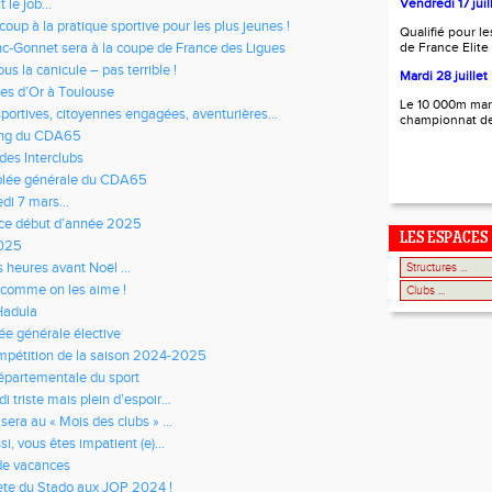
t le job…
Vendredi 17 juil
oup à la pratique sportive pour les plus jeunes !
Qualifié pour l
c-Gonnet sera à la coupe de France des Ligues
de France Elite
ous la canicule – pas terrible !
Mardi 28 juillet
tes d’Or à Toulouse
Le 10 000m mar
sportives, citoyennes engagées, aventurières…
championnat d
ing du CDA65
 des Interclubs
blée générale du CDA65
edi 7 mars…
ce début d’année 2025
LES ESPACES
025
heures avant Noël ...
 comme on les aime !
Hadula
e générale élective
ompétition de la saison 2024-2025
départementale du sport
 triste mais plein d’espoir…
sera au « Mois des clubs » …
i, vous êtes impatient (e)…
de vacances
ète du Stado aux JOP 2024 !