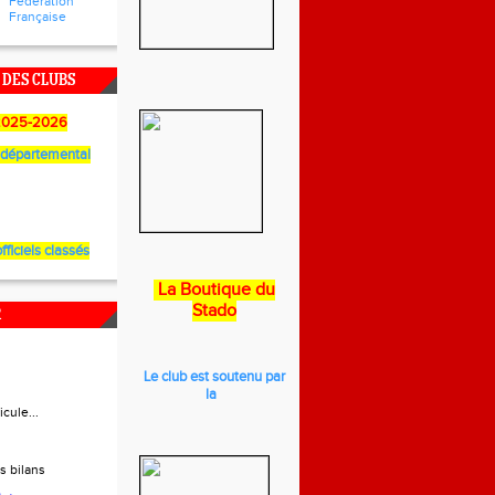
Fédération
Française
DES CLUBS
2025-2026
départemental
fficiels classés
La Boutique du
Stado
R
Le club est soutenu par
la
icule...
s bilans