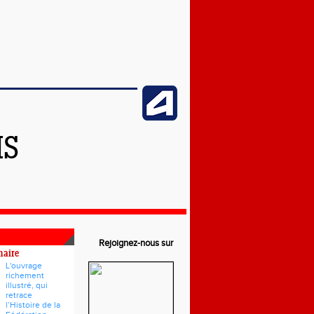
IS
Rejoignez-nous sur
naire
L'ouvrage
richement
illustré, qui
retrace
l’Histoire de la