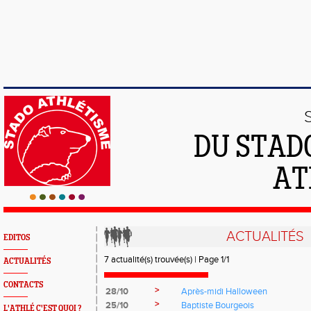
DU STAD
AT
ACTUALITÉS
EDITOS
7 actualité(s) trouvée(s) | Page 1/1
ACTUALITÉS
CONTACTS
>
28/10
Après-midi Halloween
>
25/10
Baptiste Bourgeois
L'ATHLÉ C'EST QUOI ?