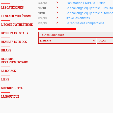
>
23/10
L’animation EA/PO à l’Usine
>
LES CATÉGORIES
16/10
Le challenge équip’athlé – résulta
>
11/10
Le challenge équip athlé automna
LE STADO ATHLÉTISME
>
09/10
Bravo les artistes…
>
03/10
La reprise des compétitions
L'ÉCOLE D'ATHLÉTISME
RÉSULTATS LOCAUX
RÉSULTATS EN OCC
BILANS
RECORDS
DÉPARTEMENTAUX
LE DOPAGE
LIENS
SUR NOTRE SITE
LA BOUTIQUE