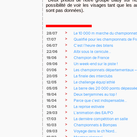
possibilité de voir les visages tant que les a
sont pas données).
>
28/07
Le 10 000 m marche du championnat
>
17/07
Qualifié pour les championnats de Fra
>
06/07
C’est l’heure des bilans
>
22/06
Albi sous la canicule…
>
19/06
Champion de France
>
09/06
Un week-end sur la piste !
>
01/06
Les championnats départementaux –
>
20/05
La finale des interclubs
>
12/05
Le challenge équip’athlé
>
05/05
La barre des 20 000 points dépassé
>
19/04
Deux benjamines au top !
>
16/04
Parce que c’est indispensable…
>
13/04
La reprise estivale
>
29/03
L’animation des EA/PO
>
17/03
La dernière compétition en salle
>
10/03
Championnats à Bompas
>
09/03
Voyage dans le ch’Nord…
>