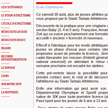
Ecole d'athlétisme
LES CATÉGORIES
Ce samedi 30 août, plus de jeunes athlètes 
LE STADO ATHLÉTISME
vous proposé par le Stado Tarbais Athlétisme.
L'ÉCOLE D'ATHLÉTISME
Découverte de la pratique pour une vingtaine d
section Baby (3, 4 et 5 ans). Françoise, Amand
RÉSULTATS LOCAUX
Zoé qui va suivre prochainement une formatio
accueilli « anciens » licenciés et nouveaux.
RÉSULTATS EN OCC
Effectif à l’identique pour les éveils athlétiqu
BILANS
jeunes en phase d’essai pour certains (de
proposées avant de prendre la licence). Jéré
RECORDS
cadet Alexandre (en mission d’intérêt généra
DÉPARTEMENTAUX
national universel) en attendant le retour
semaine prochaine ont encadré les ateliers.
LE DOPAGE
Cette pré-rentrée laisse la possibilité po
LIENS
prendre contact avec le club et de découvr
l’athlétisme au Stado Tarbais Athlétisme.
SUR NOTRE SITE
Enfin une information qui peut avoir son
Départemental Olympique et Sportif propos
LA BOUTIQUE
valeur de 30€ pour toute première licence (af
Pass’sport pour les jeunes de 6 ans à 13 ans 
Deux photos de notre groupe Baby sur no