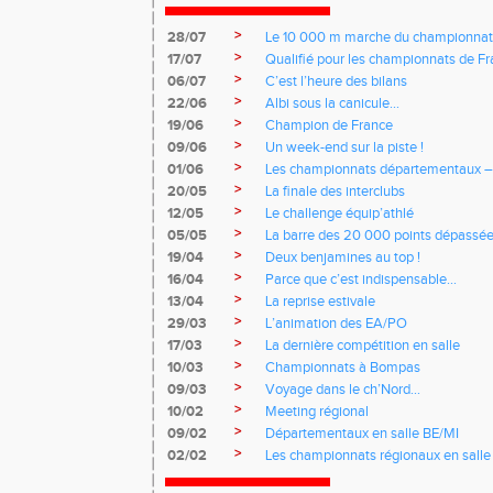
>
28/07
Le 10 000 m marche du championnat
>
17/07
Qualifié pour les championnats de Fra
>
06/07
C’est l’heure des bilans
>
22/06
Albi sous la canicule…
>
19/06
Champion de France
>
09/06
Un week-end sur la piste !
>
01/06
Les championnats départementaux –
>
20/05
La finale des interclubs
>
12/05
Le challenge équip’athlé
>
05/05
La barre des 20 000 points dépassé
>
19/04
Deux benjamines au top !
>
16/04
Parce que c’est indispensable…
>
13/04
La reprise estivale
>
29/03
L’animation des EA/PO
>
17/03
La dernière compétition en salle
>
10/03
Championnats à Bompas
>
09/03
Voyage dans le ch’Nord…
>
10/02
Meeting régional
>
09/02
Départementaux en salle BE/MI
>
02/02
Les championnats régionaux en salle