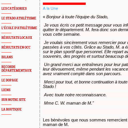
A la Une
LES CATÉGORIES
«
Bonjour à toute l’équipe du Stado,
LE STADO ATHLÉTISME
Je vous écris ce petit message pour vous in
L'ÉCOLE D'ATHLÉTISME
quitter le département. M. fera donc son dern
vous cette semaine.
RÉSULTATS LOCAUX
Je voulais sincèrement vous remercier pour c
passées à vos côtés. Grâce au Stado, M. a é
RÉSULTATS EN OCC
sur le plan sportif que personnel. Elle repart 
souvenirs, des progrès et surtout beaucoup de
BILANS
Un grand merci aux entraîneurs pour leur pati
RECORDS
leur dévouement, même pendant les vacances 
DÉPARTEMENTAUX
avez vraiment compté dans son parcours.
LE DOPAGE
Merci pour tout, et bonne continuation à toute
Stado !
LIENS
Avec toute notre reconnaissance.
SUR NOTRE SITE
Mme C. W. maman de M."
LA BOUTIQUE
Les bénévoles que nous sommes remercient 
maman de M.