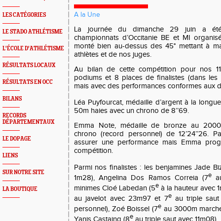
A la Une
LES CATÉGORIES
La journée du dimanche 29 juin a été
LE STADO ATHLÉTISME
championnats d’Occitanie BE et MI organisé
monté bien au-dessus des 45° mettant à ma
L'ÉCOLE D'ATHLÉTISME
athlètes et de nos juges.
RÉSULTATS LOCAUX
Au bilan de cette compétition pour nos 11
podiums et 8 places de finalistes (dans les h
RÉSULTATS EN OCC
mais avec des performances conformes aux dif
BILANS
Léa Puyfourcat, médaille d’argent à la long
50m haies avec un chrono de 8’’69.
RECORDS
DÉPARTEMENTAUX
Emma Note, médaille de bronze au 200
chrono (record personnel) de 12’24’’26. P
LE DOPAGE
assurer une performance mais Emma progr
compétition.
LIENS
Parmi nos finalistes : les benjamines Jade Bi
SUR NOTRE SITE
e
1m28), Angelina Dos Ramos Correia (7
au
e
minimes Cloé Labedan (5
à la hauteur avec 
LA BOUTIQUE
e
au javelot avec 23m97 et 7
au triple sau
e
personnel), Zoé Boissel (7
au 3000m marche a
e
Yanis Castaing (8
au triple saut avec 11m08).