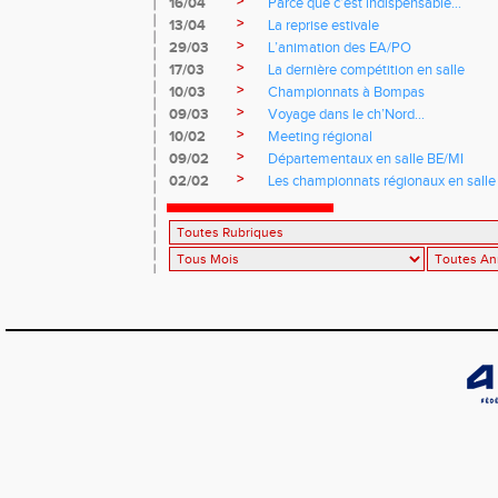
>
16/04
Parce que c’est indispensable…
>
13/04
La reprise estivale
>
29/03
L’animation des EA/PO
>
17/03
La dernière compétition en salle
>
10/03
Championnats à Bompas
>
09/03
Voyage dans le ch’Nord…
>
10/02
Meeting régional
>
09/02
Départementaux en salle BE/MI
>
02/02
Les championnats régionaux en salle