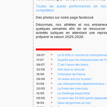
Toutes les autres performances de nos 
compétition
Des photos sur notre page facebook
Désormais, nos athlètes et nos entraineu
quelques semaines afin de se ressourcer e
activités ludiques en attendant une repri
préparer la saison 2025-2026.
>
28/07
Le 10 000 m marche du championnat
>
17/07
Qualifié pour les championnats de Fra
>
06/07
C’est l’heure des bilans
>
22/06
Albi sous la canicule…
>
19/06
Champion de France
>
09/06
Un week-end sur la piste !
>
01/06
Les championnats départementaux –
>
20/05
La finale des interclubs
>
12/05
Le challenge équip’athlé
>
05/05
La barre des 20 000 points dépassé
>
19/04
Deux benjamines au top !