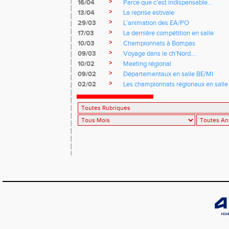
>
16/04
Parce que c’est indispensable…
>
13/04
La reprise estivale
>
29/03
L’animation des EA/PO
>
17/03
La dernière compétition en salle
>
10/03
Championnats à Bompas
>
09/03
Voyage dans le ch’Nord…
>
10/02
Meeting régional
>
09/02
Départementaux en salle BE/MI
>
02/02
Les championnats régionaux en salle