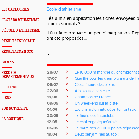
Ecole d'athlétisme
LES CATÉGORIES
Léa a mis en application les fiches envoyées pa
LE STADO ATHLÉTISME
tour désormais ?
L'ÉCOLE D'ATHLÉTISME
Il faut faire preuve d'un peu d'imagination. Ex
ont été proposées...
RÉSULTATS LOCAUX
RÉSULTATS EN OCC
BILANS
>
28/07
Le 10 000 m marche du championnat
RECORDS
DÉPARTEMENTAUX
>
17/07
Qualifié pour les championnats de Fra
>
06/07
C’est l’heure des bilans
LE DOPAGE
>
22/06
Albi sous la canicule…
>
19/06
Champion de France
LIENS
>
09/06
Un week-end sur la piste !
SUR NOTRE SITE
>
01/06
Les championnats départementaux –
>
20/05
La finale des interclubs
LA BOUTIQUE
>
12/05
Le challenge équip’athlé
>
05/05
La barre des 20 000 points dépassé
>
19/04
Deux benjamines au top !