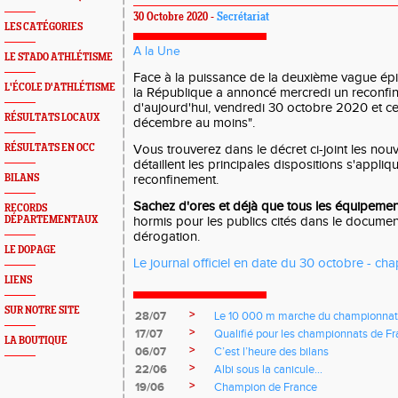
30 Octobre 2020 -
Secrétariat
LES CATÉGORIES
A la Une
LE STADO ATHLÉTISME
Face à la puissance de la deuxième vague épi
L'ÉCOLE D'ATHLÉTISME
la République a annoncé mercredi un reconfin
d'aujourd'hui, vendredi 30 octobre 2020 et ce
RÉSULTATS LOCAUX
décembre au moins".
RÉSULTATS EN OCC
Vous trouverez dans le décret ci-joint les nou
détaillent les principales dispositions s'appliq
BILANS
reconfinement.
Sachez d'ores et déjà que tous les équipement
RECORDS
DÉPARTEMENTAUX
hormis pour les publics cités dans le documen
dérogation.
LE DOPAGE
Le journal officiel en date du 30 octobre - cha
LIENS
SUR NOTRE SITE
>
28/07
Le 10 000 m marche du championnat
>
17/07
Qualifié pour les championnats de Fra
LA BOUTIQUE
>
06/07
C’est l’heure des bilans
>
22/06
Albi sous la canicule…
>
19/06
Champion de France