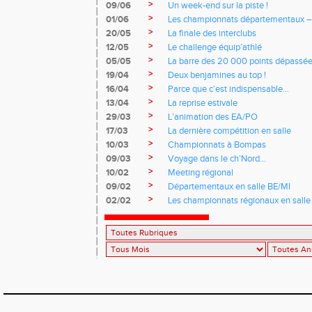
>
09/06
Un week-end sur la piste !
>
01/06
Les championnats départementaux –
>
20/05
La finale des interclubs
>
12/05
Le challenge équip’athlé
>
05/05
La barre des 20 000 points dépassé
>
19/04
Deux benjamines au top !
>
16/04
Parce que c’est indispensable…
>
13/04
La reprise estivale
>
29/03
L’animation des EA/PO
>
17/03
La dernière compétition en salle
>
10/03
Championnats à Bompas
>
09/03
Voyage dans le ch’Nord…
>
10/02
Meeting régional
>
09/02
Départementaux en salle BE/MI
>
02/02
Les championnats régionaux en salle