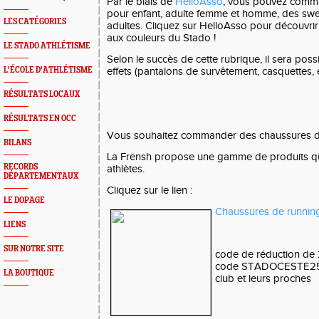
Par le biais de
HelloAsso
, vous pouvez comma
pour enfant, adulte femme et homme, des swe
LES CATÉGORIES
adultes. Cliquez sur HelloAsso pour découvri
aux couleurs du Stado !
LE STADO ATHLÉTISME
Selon le succès de cette rubrique, il sera poss
L'ÉCOLE D'ATHLÉTISME
effets (pantalons de survêtement, casquettes, e
RÉSULTATS LOCAUX
RÉSULTATS EN OCC
Vous souhaitez commander des chaussures de s
BILANS
La Frensh propose une gamme de produits qui
RECORDS
athlètes.
DÉPARTEMENTAUX
Cliquez sur le lien :
LE DOPAGE
Chaussures de running 
LIENS
SUR NOTRE SITE
code de réduction de 
code STADOCESTE25 p
LA BOUTIQUE
club et leurs proches