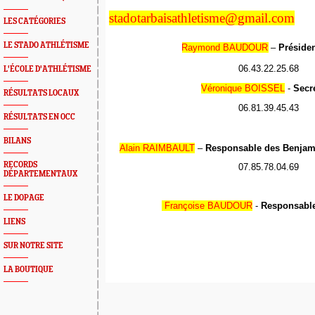
stadotarbaisathletisme@gmail.com
LES CATÉGORIES
LE STADO ATHLÉTISME
Raymond BAUDOUR
–
Préside
06.43.22.25.68
L'ÉCOLE D'ATHLÉTISME
Véronique BOISSEL
-
Secré
RÉSULTATS LOCAUX
06.81.39.45.43
RÉSULTATS EN OCC
BILANS
Alain RAIMBAULT
–
Responsable des Benjami
RECORDS
07.85.78.04.69
DÉPARTEMENTAUX
LE DOPAGE
Françoise BAUDOUR
-
Responsabl
LIENS
SUR NOTRE SITE
LA BOUTIQUE